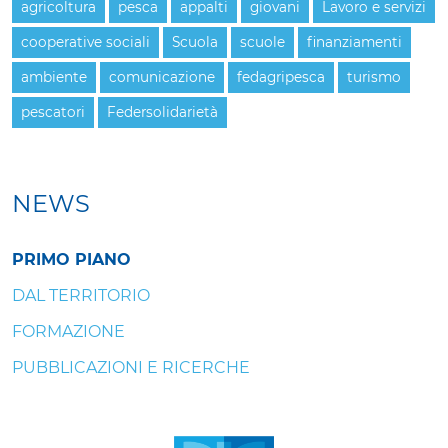
agricoltura
pesca
appalti
giovani
Lavoro e servizi
cooperative sociali
Scuola
scuole
finanziamenti
ambiente
comunicazione
fedagripesca
turismo
pescatori
Federsolidarietà
NEWS
PRIMO PIANO
DAL TERRITORIO
FORMAZIONE
PUBBLICAZIONI E RICERCHE