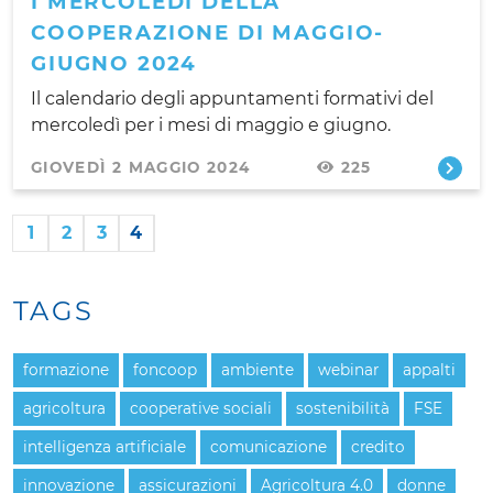
I MERCOLEDÌ DELLA
COOPERAZIONE DI MAGGIO-
GIUGNO 2024
Il calendario degli appuntamenti formativi del
mercoledì per i mesi di maggio e giugno.
GIOVEDÌ 2 MAGGIO 2024
225
1
2
3
4
TAGS
formazione
foncoop
ambiente
webinar
appalti
agricoltura
cooperative sociali
sostenibilità
FSE
intelligenza artificiale
comunicazione
credito
innovazione
assicurazioni
Agricoltura 4.0
donne