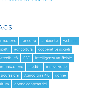
AGS
ormazione
foncoop
ambiente
webinar
ppalti
agricoltura
cooperative sociali
ostenibilità
FSE
intelligenza artificiale
omunicazione
credito
innovazione
ssicurazioni
Agricoltura 4.0
donne
ultura
donne cooperatrici