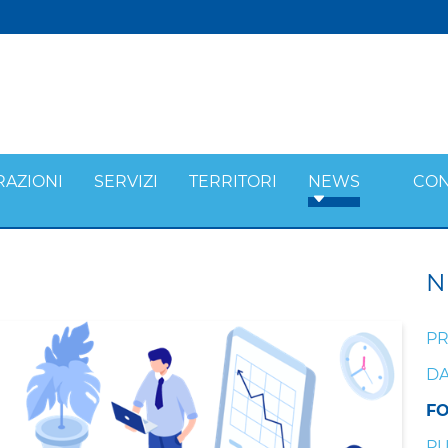
RAZIONI
SERVIZI
TERRITORI
NEWS
CON
N
PR
DA
F
PU