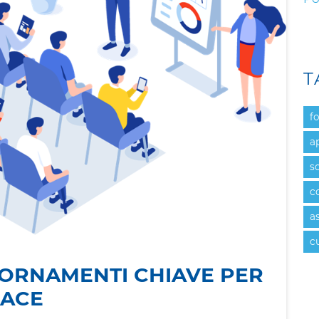
T
f
a
s
c
a
c
IORNAMENTI CHIAVE PER
CACE