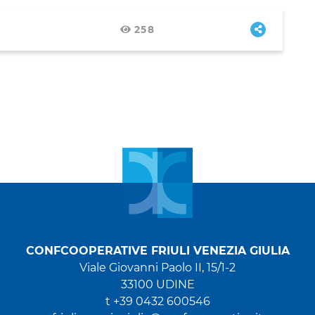
258
CONFCOOPERATIVE FRIULI VENEZIA GIULIA
Viale Giovanni Paolo II, 15/1-2
33100 UDINE
t +39 0432 600546