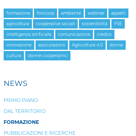
formazione
foncoop
ambiente
webinar
appalti
agricoltura
cooperative sociali
sostenibilità
FSE
intelligenza artificiale
comunicazione
credito
innovazione
assicurazioni
Agricoltura 4.0
donne
cultura
donne cooperatrici
NEWS
PRIMO PIANO
DAL TERRITORIO
FORMAZIONE
PUBBLICAZIONI E RICERCHE