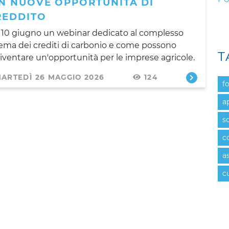
IN NUOVE OPPORTUNITÀ DI
REDDITO
l 10 giugno un webinar dedicato al complesso
ema dei crediti di carbonio e come possono
T
iventare un'opportunità per le imprese agricole.
ARTEDÌ 26 MAGGIO 2026
124
f
a
s
c
a
c