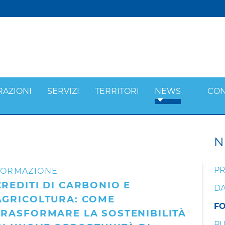
RAZIONI
SERVIZI
TERRITORI
NEWS
CON
N
PR
FORMAZIONE
CREDITI DI CARBONIO E
DA
AGRICOLTURA: COME
F
TRASFORMARE LA SOSTENIBILITÀ
PU