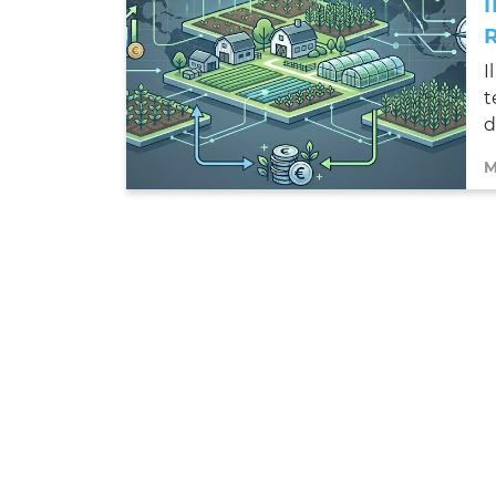
I
t
d
M