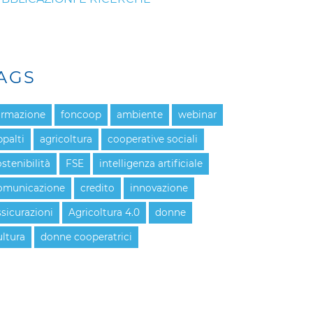
AGS
ormazione
foncoop
ambiente
webinar
ppalti
agricoltura
cooperative sociali
ostenibilità
FSE
intelligenza artificiale
omunicazione
credito
innovazione
ssicurazioni
Agricoltura 4.0
donne
ultura
donne cooperatrici