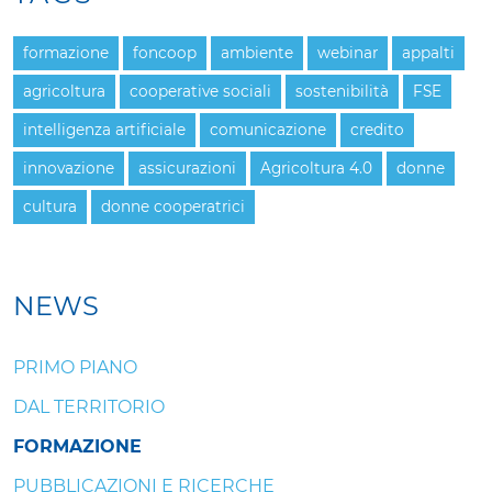
formazione
foncoop
ambiente
webinar
appalti
agricoltura
cooperative sociali
sostenibilità
FSE
intelligenza artificiale
comunicazione
credito
innovazione
assicurazioni
Agricoltura 4.0
donne
cultura
donne cooperatrici
NEWS
PRIMO PIANO
DAL TERRITORIO
FORMAZIONE
PUBBLICAZIONI E RICERCHE