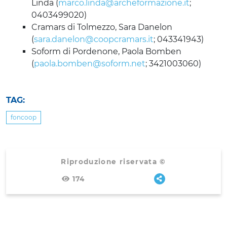
Linda (
marco.linda@archeformazione.it
;
0403499020)
Cramars di Tolmezzo, Sara Danelon
(
sara.danelon@coopcramars.it
; 043341943)
Soform di Pordenone, Paola Bomben
(
paola.bomben@soform.net
; 3421003060)
TAG:
foncoop
Riproduzione riservata ©
174