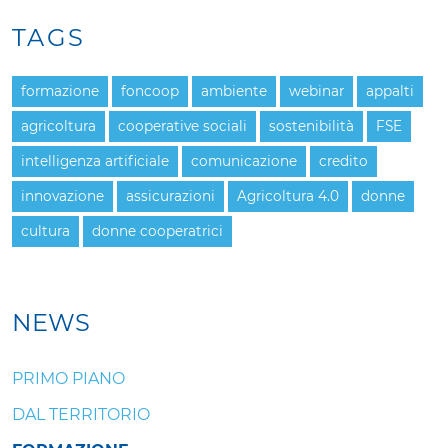
TAGS
formazione
foncoop
ambiente
webinar
appalti
agricoltura
cooperative sociali
sostenibilità
FSE
intelligenza artificiale
comunicazione
credito
innovazione
assicurazioni
Agricoltura 4.0
donne
cultura
donne cooperatrici
NEWS
PRIMO PIANO
DAL TERRITORIO