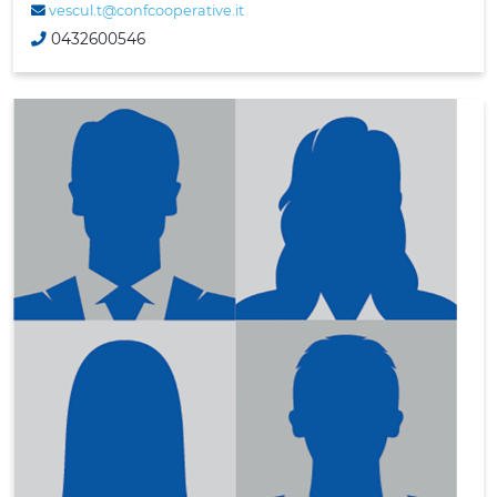
vescul.t@confcooperative.it
0432600546