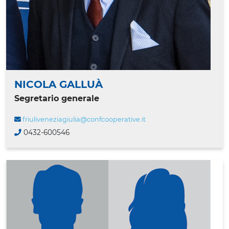
NICOLA GALLUÀ
Segretario generale
friuliveneziagiulia@confcooperative.it
0432-600546