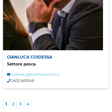
GIANLUCA COIDESSA
Settore pesca
coidessa.g@confcooperative.it
0432-600546
1
2
3
4