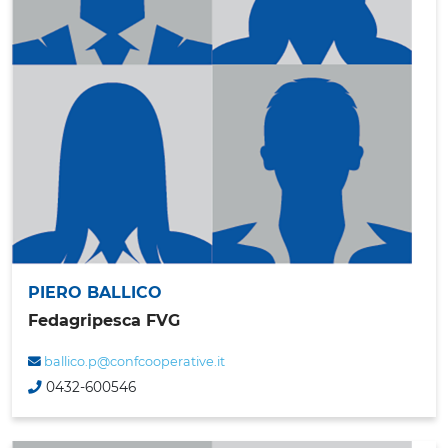
PIERO BALLICO
Fedagripesca FVG
ballico.p@confcooperative.it
0432-600546