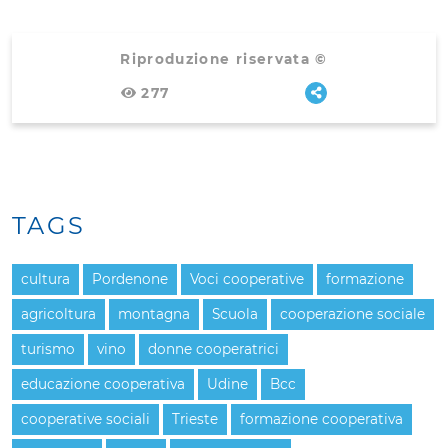
Riproduzione riservata ©
277
TAGS
cultura
Pordenone
Voci cooperative
formazione
agricoltura
montagna
Scuola
cooperazione sociale
turismo
vino
donne cooperatrici
educazione cooperativa
Udine
Bcc
cooperative sociali
Trieste
formazione cooperativa