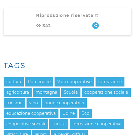
Riproduzione riservata ©
342
TAGS
cultura
Pordenone
Voci cooperative
formazione
agricoltura
montagna
Scuola
cooperazione sociale
turismo
vino
donne cooperatrici
educazione cooperativa
Udine
Bcc
cooperative sociali
Trieste
formazione cooperativa
Viticoltura
lavoro
alberghi diffusi